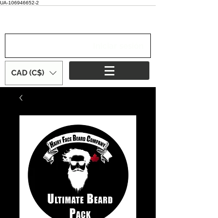
UA-106946652-2
Iniciar sesión
CAD (C$)