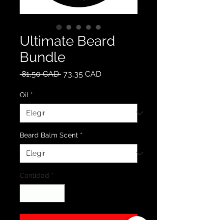
Ultimate Beard
Bundle
Precio
Precio
 81,50 CAD 
73,35 CAD
de
oferta
Oil
*
Beard Balm Scent
*
Cantidad
*