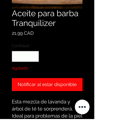
Aceite para barba
Tranquilizer
Precio
21,99 CAD
Cantidad
*
Agotado
Notificar al estar disponible
Esta mezcla de lavanda y
árbol de té te sorprenderá.
Ideal para problemas de la piel
debajo de la barba, como
eczema o psoriasis.