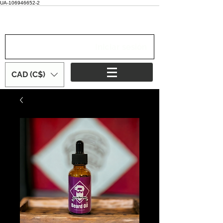
UA-106946652-2
Iniciar sesión
CAD (C$)