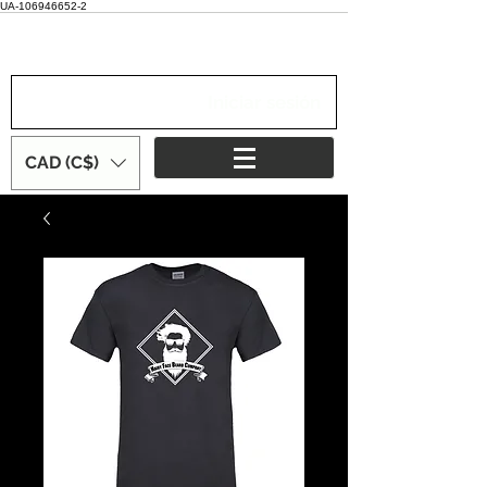
UA-106946652-2
Iniciar sesión
CAD (C$)