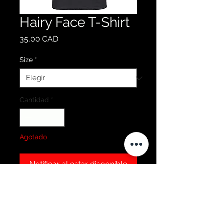
Hairy Face T-Shirt
Precio
35,00 CAD
Size
*
Cantidad
*
Agotado
Notificar al estar disponible
Terms & Policies